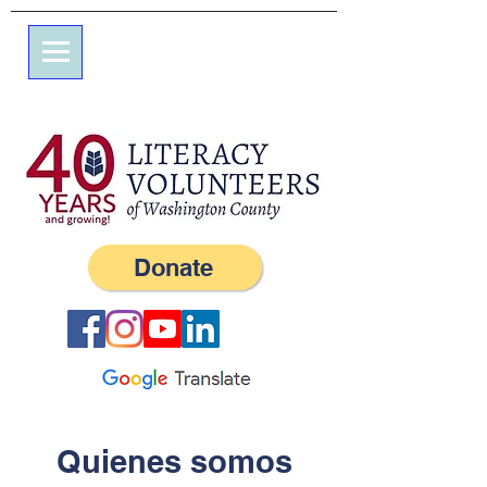
Calle Elm 7
apartado de correos 245
Oeste, RI 02891
(401) 596-9411
Donate
Quienes somos