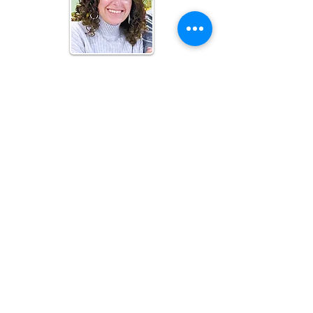
Evaluation &
Assessment Specialist
Tonya Bilotti
lvwctbstaff@gmail.com
Junta Directiva
Robin E. Springborn
presidente
karen cristian
Vicepresidente
janell hayes bruno
Secretario