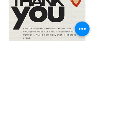
Voluntarios de alfabetización del condado de
Washington
7 Elm Street, PO Box 245, Oeste, RI 02891
(401) 596-9411