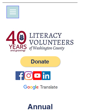
Calle Elm 7
apartado de correos 245
Oeste, RI 02891
(401) 596-9411
Donate
Annual